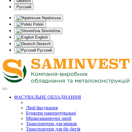
Deutsch
Русский
Українська
Polski
Slovenčina
English
Deutsch
Русский
ФАСУВАЛЬНЕ ОБЛАДНАННЯ
Лінії фасування
Бункери накопичувальні
Мішкозашивочні линії
Транспортери для мішків
Транспортери для біг-бегів