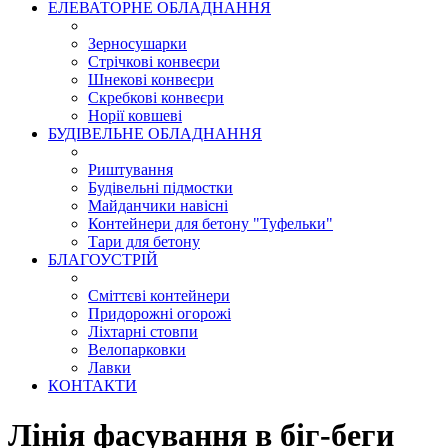
ЕЛЕВАТОРНЕ ОБЛАДНАННЯ
Зерносушарки
Стрічкові конвеєри
Шнекові конвеєри
Скребкові конвеєри
Норії ковшеві
БУДІВЕЛЬНЕ ОБЛАДНАННЯ
Риштування
Будівельні підмостки
Майданчики навісні
Контейнери для бетону "Туфельки"
Тари для бетону
БЛАГОУСТРІЙ
Сміттєві контейнери
Придорожні огорожі
Ліхтарні стовпи
Велопарковки
Лавки
КОНТАКТИ
Лінія фасування в біг-беги